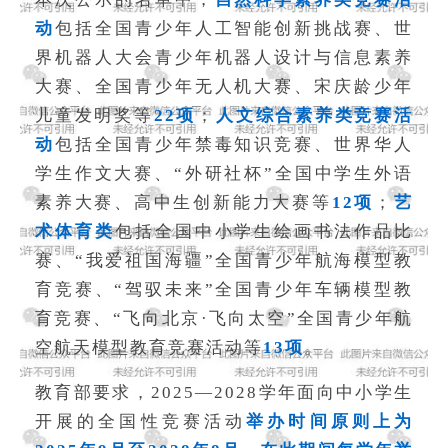
动
包括全国青少年人工智能创新挑战赛、世
界机器人大会青少年机器人设计与信息素养
大赛、全国青少年无人机大赛、宋庆龄少年
儿童发明奖等
22项
；
人文综合素养类竞赛活
动
包括全国青少年禁毒知识竞赛、世界华人
学生作文大赛、“外研社杯”全国中学生外语
素养大赛、高中生创新能力大赛等
12项
；
艺
术体育类
包括全国中小学生绘画书法作品比
赛、“我爱祖国海疆”全国青少年航海模型教
育竞赛、“驾驭未来”全国青少年车辆模型教
育竞赛、“飞向北京·飞向太空”全国青少年航
空航天模型教育竞赛活动等
13项
。
教育部要求，2025—2028学年面向中小学生
开展的全国性竞赛活动
举办时间原则上为