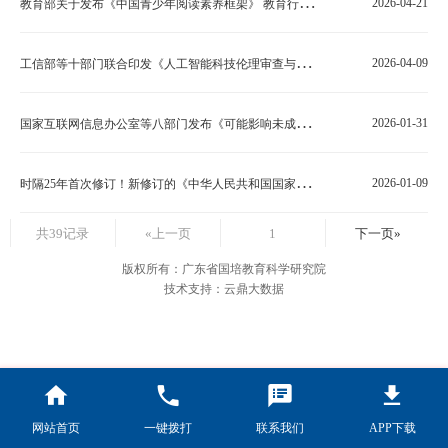
教
育部关于发布《中国青少年阅读素养框架》 教育行业标准的通知
2026-04-21
工
信部等十部门联合印发《人工智能科技伦理审查与服务办法（试行）》
2026-04-09
国
家互联网信息办公室等八部门发布《可能影响未成年人身心健康的网络信息分类办法》
2026-01-31
时
隔25年首次修订！新修订的《中华人民共和国国家通用语言文字法》颁布
2026-01-09
共39记录
«上一页
1
下一页»
版权所有：广东省国培教育科学研究院
技术支持：云鼎大数据
网站首页
一键拨打
联系我们
APP下载