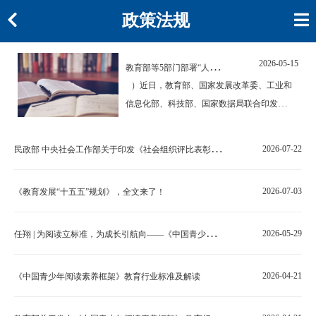
政策法规
2026-05-15
教
育部等5部门部署“人工智能+教育”行动计划
）近日，教育部、国家发展改革委、工业和
信息化部、科技部、国家数据局联合印发
《“人工智能+教育”行动计划》（以下简称
《行动计划》），旨在一体推进人工智能人才
民
政部 中央社会工作部关于印发《社会组织评比表彰活动管理办法》的通知（附解读）
2026-07-22
培养和应用创新，统筹谋划基础环境和创新生
态建设，系统构建智能时代的教育体系。《行
2026-07-03
《教育发展“十五五”规划》，全文来了！
动计划》提出推进“…
任
翔 | 为阅读立标准，为成长引航向——《中国青少年阅读素养框架》的研制与应用
2026-05-29
2026-04-21
《中国青少年阅读素养框架》教育行业标准及解读