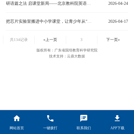
研语篇之法 启课堂新局——北京教科院英语专家王晓东主任学科阅读专题讲座
2026-04-24
把芯片实验室搬进中小学课堂，让青少年从“用芯片”走向“造芯片”——国内首套K12全流程芯片制造教育实验室亮相北展馆
2026-04-17
共134记录
«上一页
3
下一页»
版权所有：广东省国培教育科学研究院
技术支持：云鼎大数据
网站首页
一键拨打
联系我们
APP下载