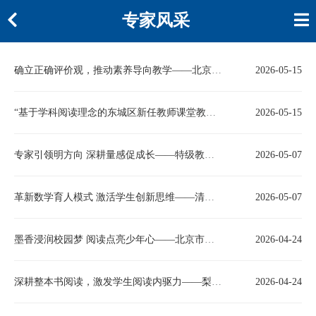
专家风采
确立正确评价观，推动素养导向教学——北京市东城区教科院杨磊老师莅临北京市育才学校专题讲座
2026-05-15
“基于学科阅读理念的东城区新任教师课堂教学能力提升研修”展示课——向世界讲述中国智慧 英语课堂探秘千年坎儿井灌溉系统
2026-05-15
专家引领明方向 深耕量感促成长——特级教师钱守旺莅临葛渠开展数学教学专题讲座
2026-05-07
革新数学育人模式 激活学生创新思维——清华附小数学专家陈军专题分享助力课堂教学提质
2026-05-07
墨香浸润校园梦 阅读点亮少年心——北京市通州区第二届中小幼"阅见未来"读书节启动
2026-04-24
深耕整本书阅读，激发学生阅读内驱力——梨园镇中心小学开展整本书阅读教学教研活动
2026-04-24