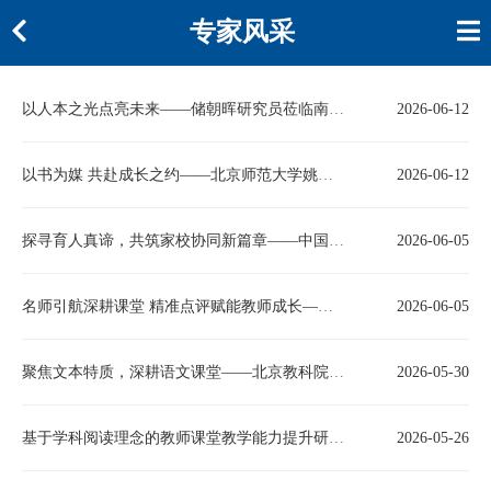
专家风采
以人本之光点亮未来——储朝晖研究员莅临南昌职业大学纵论家庭教育与人口战略新走向
2026-06-12
以书为媒 共赴成长之约——北京师范大学姚颖教授讲座：亲子共读：爱陪伴，慢成长
2026-06-12
探寻育人真谛，共筑家校协同新篇章——中国教育科学研究院单志艳博士莅临南昌职业大学做学术报告
2026-06-05
名师引航深耕课堂 精准点评赋能教师成长——东城教科院基于学科阅读理念的教师课堂能力提升研修活动圆满落幕
2026-06-05
聚焦文本特质，深耕语文课堂——北京教科院专家闫勇莅临中山街小学永乐店校区指导教学教研活动
2026-05-30
基于学科阅读理念的教师课堂教学能力提升研修展示课——实验学校王储老师展示课在青年湖小学成功开展
2026-05-26