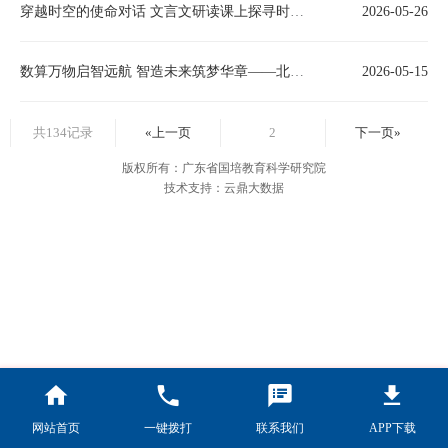
穿越时空的使命对话 文言文研读课上探寻时代担当
2026-05-26
数算万物启智远航 智造未来筑梦华章——北京市十一晋元中学成功举办“海π数学节”主题活动
2026-05-15
共134记录
«上一页
2
下一页»
版权所有：广东省国培教育科学研究院
技术支持：云鼎大数据
网站首页
一键拨打
联系我们
APP下载